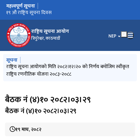
महत्त्वपूर्ण सूचना
मुख्य नेभिगेसनमा जानुहोस्
उच्च अदालत पाटनका माननीय न्यायाधिशहरूसँग अन्तरक्रिया प्रेस विज्ञप्ती
पुनरावेदन उपरको आदेशहरु
१९ औ राष्ट्रिय सूचना दिवस
राष्ट्रिय सूचना आयोग
भाषा चयन गर्नुहोस
NEP
त्रिपुरेश्वर, काठमाडौं
मुख्य नेभिगेसनमा जानुहोस्
सूचना
राष्ट्रिय सूचना आयोगको मिति २०८२।१२।२० को निर्णय बमोजिम स्वीकृत
राष्ट्रिय रणनीतिक योजना २०८३-२०८८
बैठक नं (४)१० २०८२।०३।२९
बैठक नं (४)१० २०८२।०३।२९
१९ माघ, २०८२