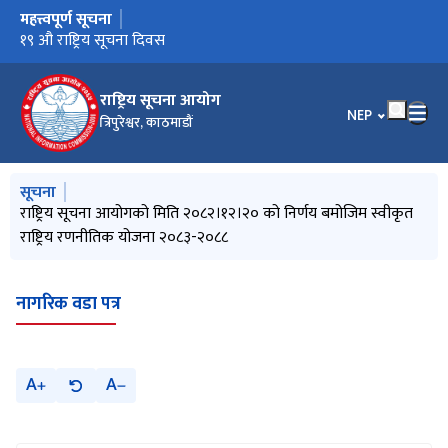
महत्त्वपूर्ण सूचना
मुख्य नेभिगेसनमा जानुहोस्
उच्च अदालत पाटनका माननीय न्यायाधिशहरूसँग अन्तरक्रिया प्रेस विज्ञप्ती
पुनरावेदन उपरको आदेशहरु
१९ औ राष्ट्रिय सूचना दिवस
राष्ट्रिय सूचना आयोग
भाषा चयन गर्नुहोस
NEP
त्रिपुरेश्वर, काठमाडौं
मुख्य नेभिगेसनमा जानुहोस्
सूचना
राष्ट्रिय सूचना आयोगको मिति २०८२।१२।२० को निर्णय बमोजिम स्वीकृत
राष्ट्रिय रणनीतिक योजना २०८३-२०८८
नागरिक वडा पत्र
A
A