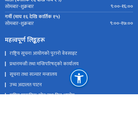
९:००-१६:००
सोमबार-शुक्रबार
गर्मी (माघ १६ देखि कार्तिक १५)
९:००-१७:००
सोमबार-शुक्रबार
महत्त्वपूर्ण लिङ्कहरू
राष्ट्रिय सूचना आयोगको पुरानो वेवसाइट
प्रधानमन्त्री तथा मन्त्रिपरिषद्को कार्यालय
सूचना तथा सञ्‍चार मन्त्रालय
उच्च अदालत पाटन
राष्ट्रिय प्राकृतिक स्रोत तथा वित्त आयोग
त्रिपुरेश्वर, काठमाडौं
प्रशासनिक पत्राचार गर्नः info@nic.gov.np, पुनरावेदन पेश गर्नः
appeal@nic.gov.np, योजना शाखाः planning@nic.gov.np