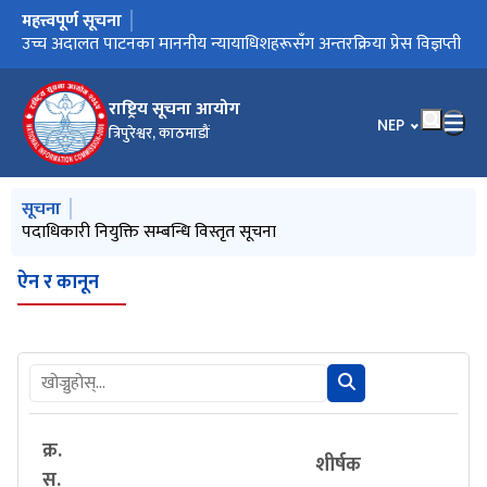
महत्त्वपूर्ण सूचना
मुख्य नेभिगेसनमा जानुहोस्
पदाधिकारी नियुक्ति सम्बन्धि विस्तृत सूचना
उच्च अदालत पाटनका माननीय न्यायाधिशहरूसँग अन्तरक्रिया प्रेस विज्ञप्ती
पुनरावेदन उपरको आदेशहरु
१९ औ राष्ट्रिय सूचना दिवस
राष्ट्रिय सूचना आयोग
भाषा चयन गर्नुहोस
NEP
त्रिपुरेश्वर, काठमाडौं
मुख्य नेभिगेसनमा जानुहोस्
सूचना
पदाधिकारी नियुक्ति सम्बन्धि विस्तृत सूचना
ऐन र कानून
क्र.
शीर्षक
स.