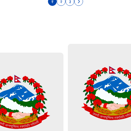
१
२
३