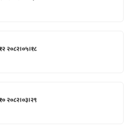
४)१२ २०८२।०५।१८
४)१० २०८२।०३।२९