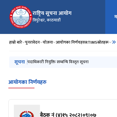
राष्ट्रिय सूचना आयोग
म
मुख्य न
त्रिपुरेश्वर, काठमाडौं
हाम्रो बारे
पुनरावेदन
योजना
आयोगका निर्णयहरु
RTIMS
स्रोतहरू
मुख्य नेभिगेसनमा जानुहोस्
सूचना
पदाधिकारी नियुक्ति सम्बन्धि विस्तृत सूचना
आयोगका निर्णयहरु
बैठक नं (४)१५ २०८२।०९।०७