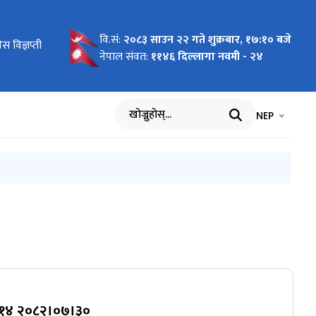
वि.सं:
२०८३ साउन २२ गते शुक्रबार, १७:१० बजे
 विज्ञप्ती
नेपाल संवत:
११४६ दिल्लागा नवमी - २४
भाषा चयन गर्नुह
भाषा प
NEP
खोज्नुहोस्
४)१४ २०८२।०७।३०