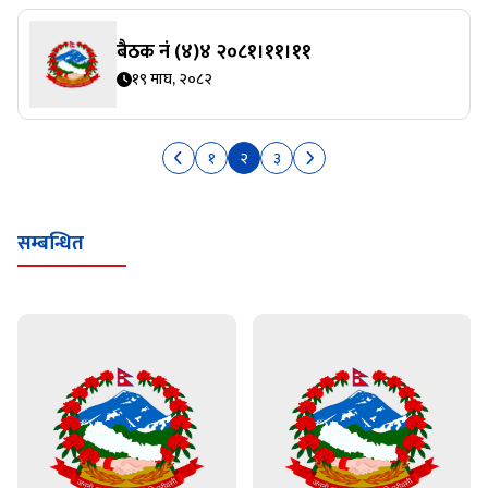
बैठक नं (४)४ २०८१।११।११
१९ माघ, २०८२
१
२
३
सम्बन्धित