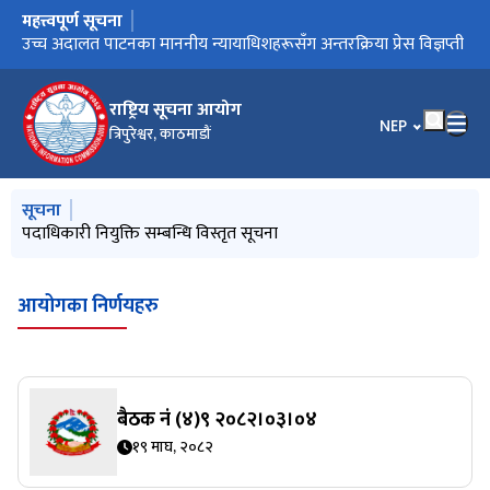
महत्त्वपूर्ण सूचना
मुख्य नेभिगेसनमा जानुहोस्
पदाधिकारी नियुक्ति सम्बन्धि विस्तृत सूचना
उच्च अदालत पाटनका माननीय न्यायाधिशहरूसँग अन्तरक्रिया प्रेस विज्ञप्ती
पुनरावेदन उपरको आदेशहरु
१९ औ राष्ट्रिय सूचना दिवस
राष्ट्रिय सूचना आयोग
भाषा चयन गर्नुहोस
NEP
त्रिपुरेश्वर, काठमाडौं
मुख्य नेभिगेसनमा जानुहोस्
सूचना
पदाधिकारी नियुक्ति सम्बन्धि विस्तृत सूचना
आयोगका निर्णयहरु
बैठक नं (४)९ २०८२।०३।०४
१९ माघ, २०८२