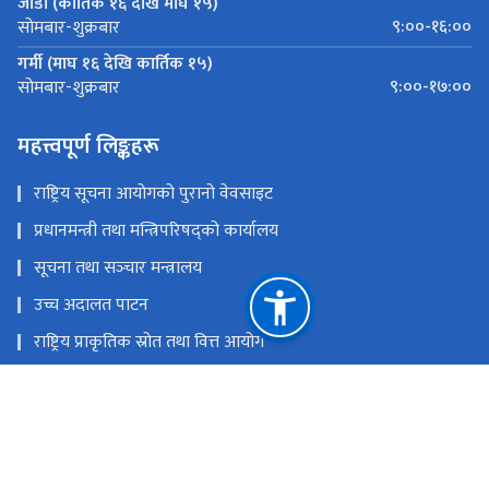
जाडो (कार्तिक १६ देखि माघ १५)
९:००-१६:००
सोमबार-शुक्रबार
गर्मी (माघ १६ देखि कार्तिक १५)
९:००-१७:००
सोमबार-शुक्रबार
महत्त्वपूर्ण लिङ्कहरू
राष्ट्रिय सूचना आयोगको पुरानो वेवसाइट
प्रधानमन्त्री तथा मन्त्रिपरिषद्को कार्यालय
सूचना तथा सञ्‍चार मन्त्रालय
उच्च अदालत पाटन
राष्ट्रिय प्राकृतिक स्रोत तथा वित्त आयोग
त्रिपुरेश्वर, काठमाडौं
प्रशासनिक पत्राचार गर्नः info@nic.gov.np, पुनरावेदन पेश गर्नः
appeal@nic.gov.np, योजना शाखाः planning@nic.gov.np