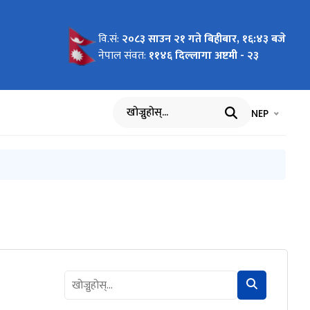
वि.सं:
२०८३ साउन २१ गते बिहीबार, १६:४३ बजे
 विज्ञप्ती
नेपाल संवत:
११४६ दिल्लागा अष्टमी - २३
भाषा चयन गर्नुह
भाषा प
NEP
खोज्नुहोस्