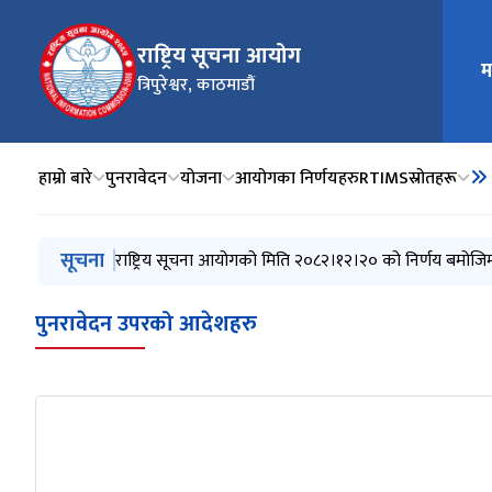
राष्ट्रिय सूचना आयोग
म
मुख्य न
त्रिपुरेश्वर, काठमाडौं
हाम्रो बारे
पुनरावेदन
योजना
आयोगका निर्णयहरु
RTIMS
स्रोतहरू
मुख्य नेभिगेसनमा जानुहोस्
सूचना
राष्ट्रिय सूचना आयोगको मिति २०८२।१२।२० को निर्णय बमोजि
पुनरावेदन उपरको आदेशहरु